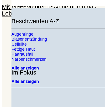
Mit einer starken Psyche durch das
Beschwerden
Leben gehen
Beschwerden A-Z
Augenringe
Blasenentzündung
Cellulite
Fettige Haut
Haarausfall
Narbenschmerzen
Alle anzeigen
Im Fokus
Alle anzeigen