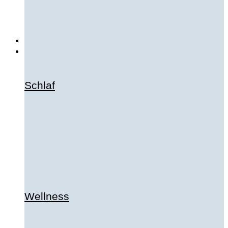
Psyche
Sexualität
Stoffwechsel
Testberichte
Selbsttests
Beschwerden
Ernährung
Gesundheit
Schlaf
Krankheiten
Wellness