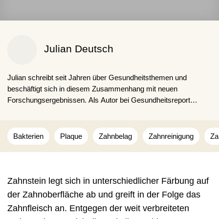
Julian Deutsch
Julian schreibt seit Jahren über Gesundheitsthemen und
beschäftigt sich in diesem Zusammenhang mit neuen
Forschungsergebnissen. Als Autor bei Gesundheitsreport
möchte er seinen Lesern einen umfangreichen und informativen
Einblick zu ausgewählten Themen geben und zugleich auf
aktuelle Trends aufmerksam machen.
Bakterien
Plaque
Zahnbelag
Zahnreinigung
Za
Zahnstein legt sich in unterschiedlicher Färbung auf
der Zahnoberfläche ab und greift in der Folge das
Zahnfleisch an. Entgegen der weit verbreiteten