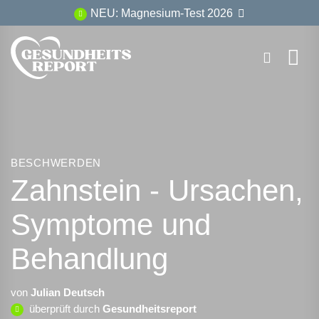
Zum
NEU: Magnesium-Test 2026
Inhalt
springen
BESCHWERDEN
Zahnstein - Ursachen,
Symptome und
Behandlung
von
Julian Deutsch
überprüft durch
Gesundheitsreport