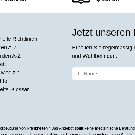
Jetzt unseren
elle Richtlinien
ten A-Z
Erhalten Sie regelmässig 
rden A-Z
und Wohlbefinden:
eit
 Medizin
hte
its-Glossar
orbeugung von Krankheiten / Das Angebot stellt keine medizinische Beratung
rordnet wurden. Benutzer sollten vor Beginn einer Behandlung einen Arzt kon