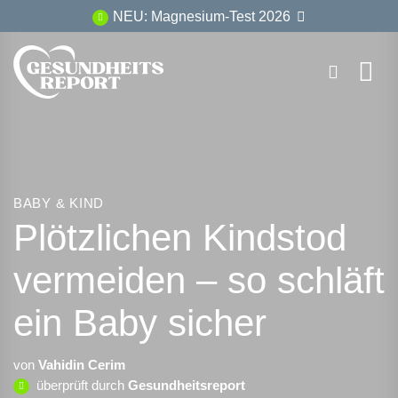
Zum
NEU: Magnesium-Test 2026
Inhalt
springen
BABY & KIND
Plötzlichen Kindstod
vermeiden – so schläft
ein Baby sicher
von
Vahidin Cerim
überprüft durch
Gesundheitsreport