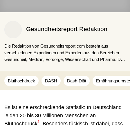
Gesundheitsreport Redaktion
Die Redaktion von Gesundheitsreport.com besteht aus
verschiedenen Expertinnen und Experten aus den Bereichen
Gesundheit, Medizin, Vorsorge, Wissenschaft und Pharma. Die
Kombination aus fachspezifischen Ausbildungen, langjähriger
Expertise und Erfahrungen sorgen für fakten- und
studienbasierte Inhalte für unsere Lesenden.
Bluthochdruck
DASH
Dash-Diät
Ernährungsumste
Es ist eine erschreckende Statistik: In Deutschland
leiden 20 bis 30 Millionen Menschen an
1
Bluthochdruck
. Besonders tückisch ist dabei, dass