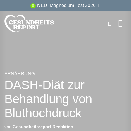
Zum
NEU: Magnesium-Test 2026
Inhalt
springen
ERNÄHRUNG
DASH-Diät zur
Behandlung von
Bluthochdruck
von
Gesundheitsreport Redaktion