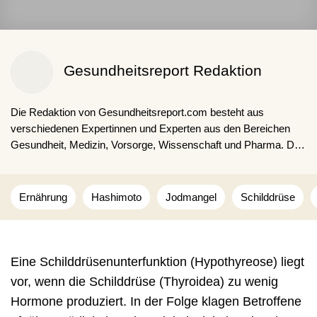
Gesundheitsreport Redaktion
Die Redaktion von Gesundheitsreport.com besteht aus
verschiedenen Expertinnen und Experten aus den Bereichen
Gesundheit, Medizin, Vorsorge, Wissenschaft und Pharma. Die
Kombination aus fachspezifischen Ausbildungen, langjähriger
Expertise und Erfahrungen sorgen für fakten- und
studienbasierte Inhalte für unsere Lesenden.
Ernährung
Hashimoto
Jodmangel
Schilddrüse
Eine Schilddrüsenunterfunktion (Hypothyreose) liegt
vor, wenn die Schilddrüse (Thyroidea) zu wenig
Hormone produziert. In der Folge klagen Betroffene