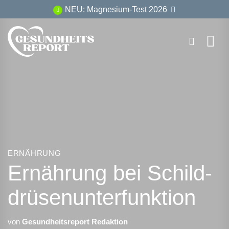
Zum
NEU: Magnesium-Test 2026
Inhalt
springen
ERNÄHRUNG
Ernährung bei Schild­
drüsen­unter­funktion
von
Gesundheitsreport Redaktion