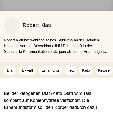
Robert Klatt
Robert Klatt hat während seines Studiums an der Heinrich-
Heine-Universität Düsseldorf (HHU Düsseldorf) in der
Stabsstelle Kommunikation erste journalistische Erfahrungen
gesammelt. Durch seine langjährige Mitarbeit am
wissenschaftlichen Nachrichtenportal Forschung-und-
Wissen.de konnte er seine Expertise in den Bereichen
Diät
Eiweiß
Ernährung
Fett
Keto
Ketose
Gesundheit, Medizin und Ernährung vertiefen.
Bei der ketogenen Diät (Keto-Diät) wird fast
komplett auf Kohlenhydrate verzichtet. Die
Ernährungsform soll den Körper dadurch dazu