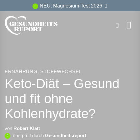
Zum
NEU: Magnesium-Test 2026
Inhalt
springen
ERNÄHRUNG
,
STOFFWECHSEL
Keto-Diät – Gesund
und fit ohne
Kohlenhydrate?
von
Robert Klatt
überprüft durch
Gesundheitsreport