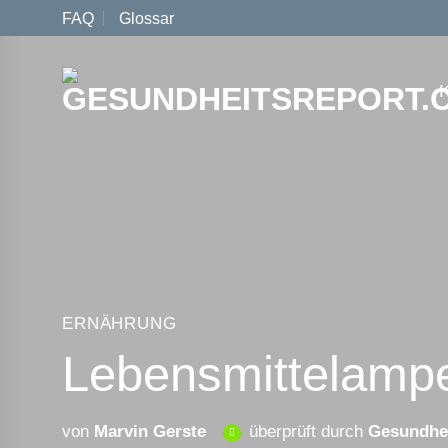
Zum
FAQ
Glossar
Inhalt
springen
ERNÄHRUNG
Lebens­mittel­ampe
von
Marvin Gerste
überprüft durch
Gesundhei