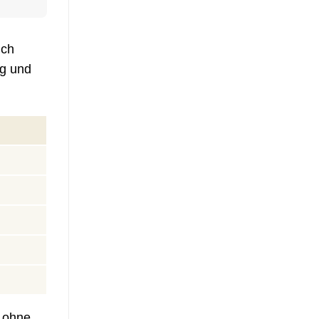
ich
ng und
r ohne