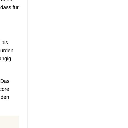
 dass für
 bis
wurden
angig
 Das
core
nden