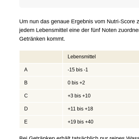
Um nun das genaue Ergebnis vom Nutri-Score z
jedem Lebensmittel eine der fünf Noten zuordn
Getränken kommt.
Lebensmittel
A
-15 bis -1
B
0 bis +2
C
+3 bis +10
D
+11 bis +18
E
+19 bis +40
Bei Getränken erhält tatsächlich nur reines Wass