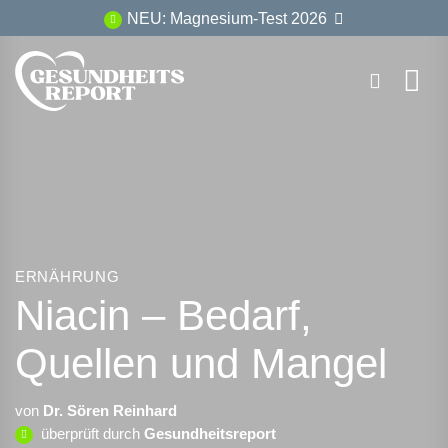
Zum
NEU: Magnesium-Test 2026
Inhalt
springen
ERNÄHRUNG
Niacin – Bedarf,
Quellen und Mangel
von
Dr. Sören Reinhard
überprüft durch
Gesundheitsreport