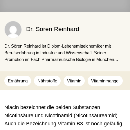
Dr. Sören Reinhard
Dr. Sören Reinhard ist Diplom-Lebensmittel­chemiker mit
Berufserfahrung in Industrie und Wissenschaft. Seiner
Promotion im Fach Pharmazeutische Biologie in München
schloss sich ein Forschungsaufenthalt in den USA im Bereich
Bioingenieurwesen an. Seit 2019 arbeitet er als freiberuflicher
Autor und behandelt Themen der Gesundheit, Ernährung und
Ernährung
Nährstoffe
Vitamin
Vitaminmangel
Medizin.
Niacin bezeichnet die beiden Substanzen
Nicotinsäure und Nicotinamid (Nicotinsäureamid).
Auch die Bezeichnung Vitamin B3 ist noch geläufig.