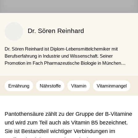
Dr. Sören Reinhard
Dr. Sören Reinhard ist Diplom-Lebensmittel­chemiker mit
Berufserfahrung in Industrie und Wissenschaft. Seiner
Promotion im Fach Pharmazeutische Biologie in München
schloss sich ein Forschungsaufenthalt in den USA im Bereich
Bioingenieurwesen an. Seit 2019 arbeitet er als freiberuflicher
Autor und behandelt Themen der Gesundheit, Ernährung und
Ernährung
Nährstoffe
Vitamin
Vitaminmangel
Medizin.
Pantothensäure zählt zu der Gruppe der B-Vitamine
und wird zum Teil auch als Vitamin B5 bezeichnet.
Sie ist Bestandteil wichtiger Verbindungen im