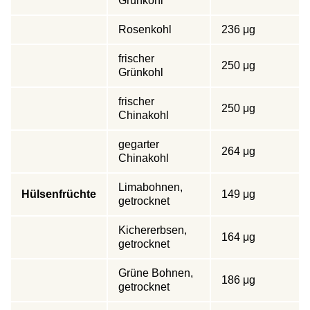
Grünkohl
Rosenkohl
236 μg
frischer
250 μg
Grünkohl
frischer
250 μg
Chinakohl
gegarter
264 μg
Chinakohl
Limabohnen,
Hülsenfrüchte
149 μg
getrocknet
Kichererbsen,
164 μg
getrocknet
Grüne Bohnen,
186 μg
getrocknet