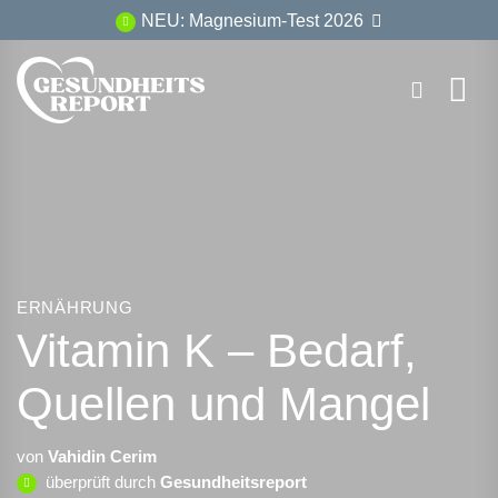
Zum
NEU: Magnesium-Test 2026
Inhalt
springen
ERNÄHRUNG
Vitamin K – Bedarf,
Quellen und Mangel
von
Vahidin Cerim
überprüft durch
Gesundheitsreport