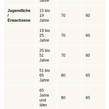
Jahre
Jugendliche
15 bis
/
19
70
60
Erwachsene
Jahre
19 bis
25
70
60
Jahre
25 bis
51
70
60
Jahre
51 bis
65
80
65
Jahre
65
Jahre
80
65
und
älter