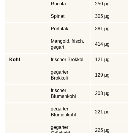
Rucola
250 μg
Spinat
305 μg
Portulak
381 μg
Mangold, frisch,
414 μg
gegart
Kohl
frischer Brokkoli
121 μg
gegarter
129 μg
Brokkoli
frischer
208 μg
Blumenkohl
gegarter
221 μg
Blumenkohl
gegarter
225 μg