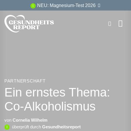
Zum
NEU: Magnesium-Test 2026
Inhalt
springen
PARTNERSCHAFT
Ein ernstes Thema:
Co-Alkoholismus
von
Cornelia Wilhelm
überprüft durch
Gesundheitsreport