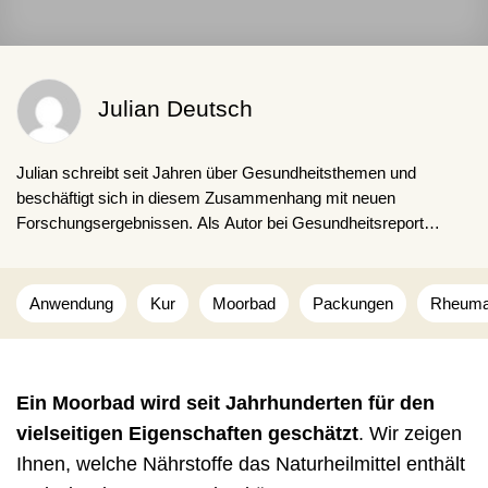
Julian Deutsch
Julian schreibt seit Jahren über Gesundheitsthemen und
beschäftigt sich in diesem Zusammenhang mit neuen
Forschungsergebnissen. Als Autor bei Gesundheitsreport
möchte er seinen Lesern einen umfangreichen und informativen
Einblick zu ausgewählten Themen geben und zugleich auf
aktuelle Trends aufmerksam machen.
Anwendung
Kur
Moorbad
Packungen
Rheum
Ein Moorbad
wird seit Jahrhunderten für den
vielseitigen Eigenschaften geschätzt
. Wir zeigen
Ihnen, welche Nährstoffe das Naturheilmittel enthält