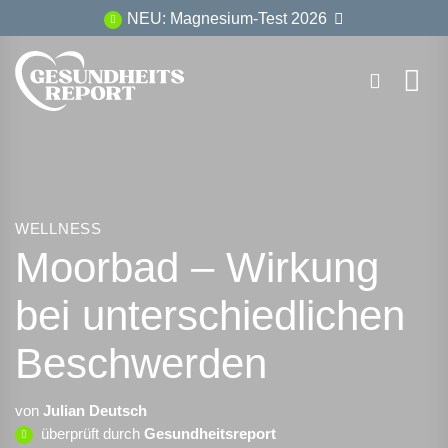
Zum
NEU: Magnesium-Test 2026
Inhalt
springen
WELLNESS
Moorbad – Wirkung
bei unterschiedlichen
Beschwerden
von
Julian Deutsch
überprüft durch
Gesundheitsreport