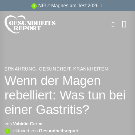
Zum
NEU: Magnesium-Test 2026
Inhalt
springen
ERNÄHRUNG
,
GESUNDHEIT
,
KRANKHEITEN
Wenn der Magen
rebelliert: Was tun bei
einer Gastritis?
von
Vahidin Cerim
lektoriert von
Gesundheitsreport