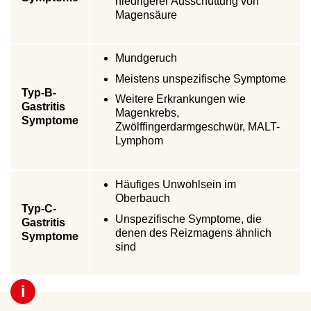
niedrigerer Ausschüttung von
Magensäure
Mundgeruch
Meistens unspezifische Symptome
Typ-B-
Weitere Erkrankungen wie
Gastritis
Magenkrebs,
Symptome
Zwölffingerdarmgeschwür, MALT-
Lymphom
Häufiges Unwohlsein im
Oberbauch
Typ-C-
Unspezifische Symptome, die
Gastritis
denen des Reizmagens ähnlich
Symptome
sind
i