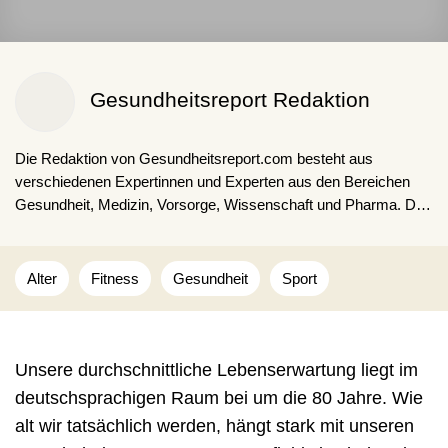
Gesundheitsreport Redaktion
Die Redaktion von Gesundheitsreport.com besteht aus
verschiedenen Expertinnen und Experten aus den Bereichen
Gesundheit, Medizin, Vorsorge, Wissenschaft und Pharma. Die
Kombination aus fachspezifischen Ausbildungen, langjähriger
Expertise und Erfahrungen sorgen für fakten- und
studienbasierte Inhalte für unsere Lesenden.
Alter
Fitness
Gesundheit
Sport
Unsere durchschnittliche Lebenserwartung liegt im
deutschsprachigen Raum bei um die 80 Jahre. Wie
alt wir tatsächlich werden, hängt stark mit unseren