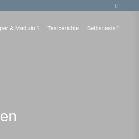
per & Medizin
Testberichte
Selbsttests
len