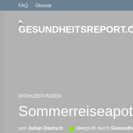
Zum
FAQ
Glossar
Inhalt
springen
WOHLBEFINDEN
Sommer­reise­apo
von
Julian Deutsch
überprüft durch
Gesundhe