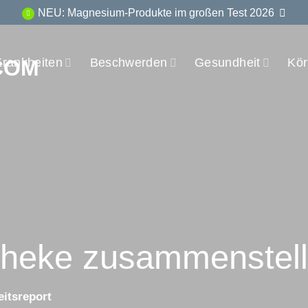
NEU: Magnesium-Produkte im großen Test 2026
Krankheiten
Beschwerden
Gesundheit
Kör
theke zusammen­stel
itsreport