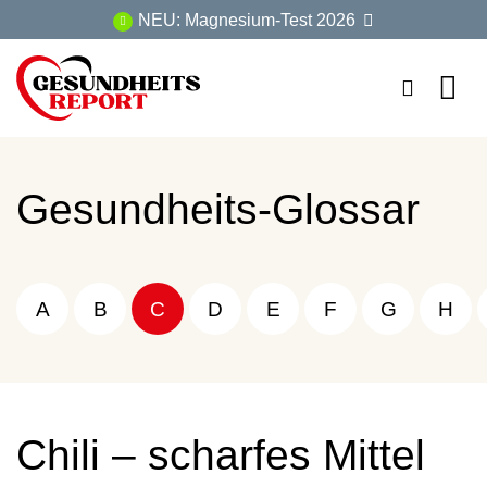
Zum
NEU: Magnesium-Test 2026
Inhalt
springen
Gesundheits-Glossar
A
B
C
D
E
F
G
H
Chili – scharfes Mittel