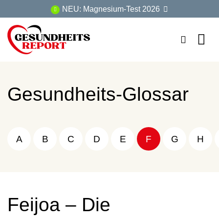
Zum
NEU: Magnesium-Test 2026
Inhalt
springen
Gesundheits-Glossar
A
B
C
D
E
F
G
H
Feijoa – Die