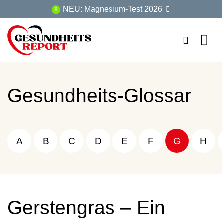
Zum
NEU: Magnesium-Test 2026
Inhalt
springen
Gesundheits-Glossar
A
B
C
D
E
F
G
H
Gerstengras – Ein