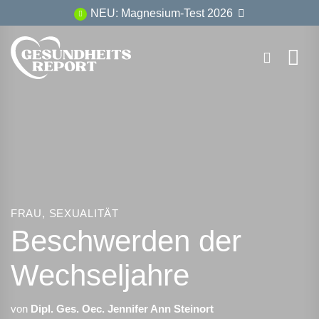
Zum
NEU: Magnesium-Test 2026
Inhalt
springen
FRAU
,
SEXUALITÄT
Beschwerden der
Wechseljahre
von
Dipl. Ges. Oec. Jennifer Ann Steinort