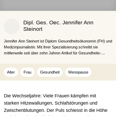
Dipl. Ges. Oec. Jennifer Ann
Steinort
Jennifer Ann Steinort ist Diplom Gesundheitsökonomin (FH) und
Medizinjournalistin. Mit ihrer Spezialisierung schreibt sie
mittlerweile seit über zehn Jahren Artikel für Gesundheits­
plattformen, Nahrungs­ergänzungs­mittel­hersteller und Gesund­
heits­dienst­leister.
Dabei gibt Jennifer Ann Steinort Lesenden gerne Tipps für ihren
Alter
Frau
Gesundheit
Menopause
Alltag und zeigt, wie faszinierend der menschliche Körper ist.
Die Wechseljahre: Viele Frauen kämpfen mit
starken Hitzewallungen, Schlafstörungen und
Zwischenblutungen. Der Puls schiesst in die Höhe