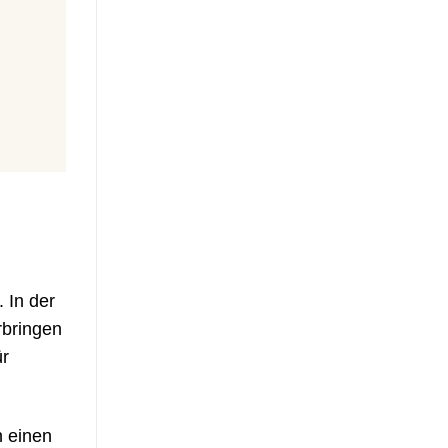
 In der
rbringen
ür
 einen