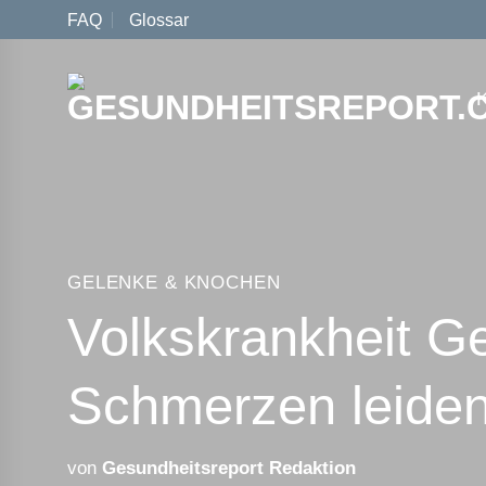
Zum
FAQ
Glossar
Inhalt
springen
GELENKE & KNOCHEN
Volkskrankheit G
Schmerzen leide
von
Gesundheitsreport Redaktion