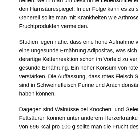
helfen, wenn man um bestimmte Lebensmittel e
den Harnsäurespiegel. In der Folge kann es z
Generell sollte man mit Krankheiten wie Arthr
Fruchtprodukten vermeiden.
Studien legen nahe, dass eine hohe Aufnahme 
eine ungesunde Ernährung Adipositas, was sich
derartige Kettenreaktion schon im Vorfeld zu ve
gesunde Ernährung. Ein hoher Konsum von rot
verstärken. Die Auffassung, dass rotes Fleisch 
sind in Schweinefleisch Purine und Arachidonsäu
haben können.
Dagegen sind Walnüsse bei Knochen- und Gelen
Fettsäuren können unter anderem Herzerkrankun
von 696 kcal pro 100 g sollte man die Frucht d