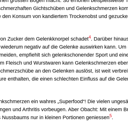
inen grossen Bogen macht. So erhöhen beispielsweise 
u schmerzhaften Gichtschüben und Gelenkschmerzen ko
ose den Konsum von kandiertem Trockenobst und gezucke
4
von Zucker dem Gelenkknorpel schadet
. Darüber hinaus
 wiederum negativ auf die Gelenke auswirken kann. Um 
rmeiden, empfiehlt sich gelenkschonender Sport und ein
em Fleisch und Wurstwaren kann Gelenkschmerzen eben
Schmerzschübe an den Gelenken auslöst, ist weit verbrei
re enthalten, die einen schlechten Einfluss auf die Gel
kschmerzen ein wahres „Superfood“! Die vielen ungesät
gen und Arthritis vorbeugen. Aber Obacht: Mit einem B
5
es Nussbaums nur in kleinen Portionen geniessen
.