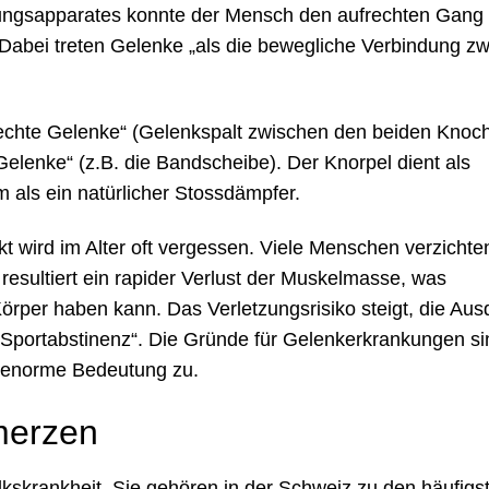
ngsapparates konnte der Mensch den aufrechten Gang 
Dabei treten Gelenke „als die bewegliche Verbindung z
„echte Gelenke“ (Gelenkspalt zwischen den beiden Knoc
lenke“ (z.B. die Bandscheibe). Der Knorpel dient als
m als ein natürlicher Stossdämpfer.
 wird im Alter oft vergessen. Viele Menschen verzichte
resultiert ein rapider Verlust der Muskelmasse, was
per haben kann. Das Verletzungsrisiko steigt, die Aus
 „Sportabstinenz“. Die Gründe für Gelenkerkrankungen si
e enorme Bedeutung zu.
merzen
skrankheit. Sie gehören in der Schweiz zu den häufigst