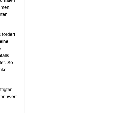
Tomaten
mmen.
rten
 fördert
eine
e
falls
tet. So
enke
tigten
rennwert