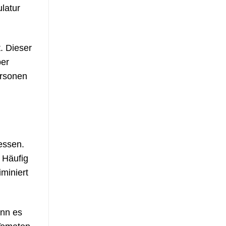
ulatur
. Dieser
ber
ersonen
essen.
 Häufig
miniert
ann es