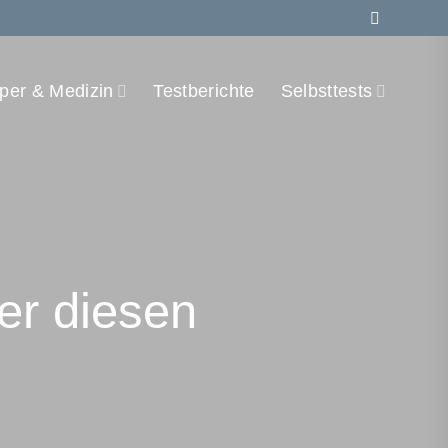
per & Medizin
Testberichte
Selbsttests
er diesen