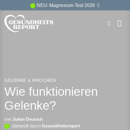
Zum
NEU: Magnesium-Test 2026
Inhalt
springen
GELENKE & KNOCHEN
Wie funktionieren
Gelenke?
von
Julian Deutsch
überprüft durch
Gesundheitsreport