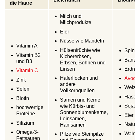
die Haare
Milch und
Milchprodukte
Eier
Nüsse wie Mandeln
Vitamin A
Hülsenfrüchte wie
Spinat
Vitamin B2
Kichererbsen,
Banan
und B3
Erbsen, Bohnen und
Linsen
Erdnü
Vitamin C
Haferflocken und
Avoca
Zink
andere
Weizen
Selen
Vollkornquellen
Hasel
Biotin
Samen und Kerne
Sojab
wie Kürbis- und
hochwertige
Sonnenblumenkerne,
Proteine
Eier
Leinsamen,
Silizium
Naturr
Hanfsamen
Omega-3-
Walnü
Pilze wie Steinpilze
Fettsäuren