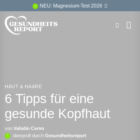
Zum
NEU: Magnesium-Test 2026
Inhalt
springen
HAUT & HAARE
6 Tipps für eine
gesunde Kopfhaut
von
Vahidin Cerim
überprüft durch
Gesundheitsreport