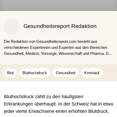
Gesundheitsreport Redaktion
Die Redaktion von Gesundheitsreport.com besteht aus
verschiedenen Expertinnen und Experten aus den Bereichen
Gesundheit, Medizin, Vorsorge, Wissenschaft und Pharma. Die
Kombination aus fachspezifischen Ausbildungen, langjähriger
Expertise und Erfahrungen sorgen für fakten- und
studienbasierte Inhalte für unsere Lesenden.
Blut
Bluthochdruck
Gesundheit
Kreislauf
Bluthochdruck zählt zu den häufigsten
Erkrankungen überhaupt. In der Schweiz hat in etwa
jeder vierte Erwachsene einen erhöhten Blutdruck.