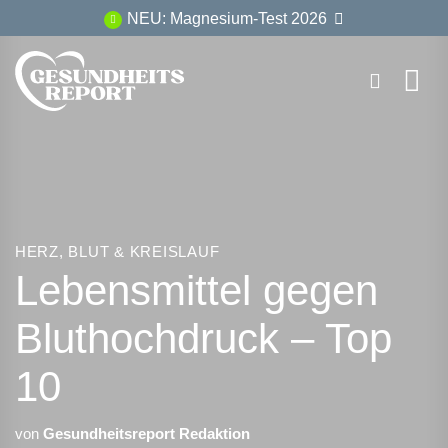
Zum
NEU: Magnesium-Test 2026
Inhalt
springen
HERZ, BLUT & KREISLAUF
Lebensmittel gegen
Bluthochdruck – Top
10
von
Gesundheitsreport Redaktion