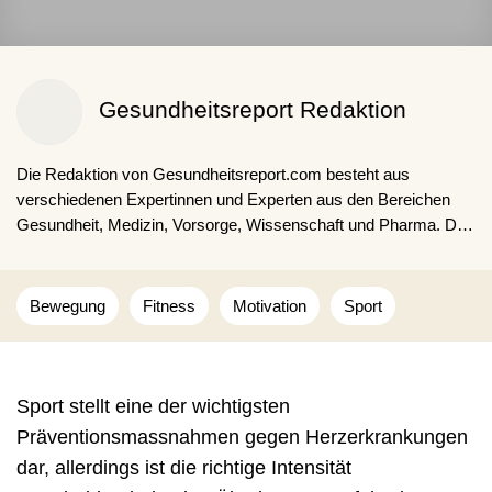
Gesundheitsreport Redaktion
Die Redaktion von Gesundheitsreport.com besteht aus
verschiedenen Expertinnen und Experten aus den Bereichen
Gesundheit, Medizin, Vorsorge, Wissenschaft und Pharma. Die
Kombination aus fachspezifischen Ausbildungen, langjähriger
Expertise und Erfahrungen sorgen für fakten- und
studienbasierte Inhalte für unsere Lesenden.
Bewegung
Fitness
Motivation
Sport
Sport stellt eine der wichtigsten
Präventionsmassnahmen gegen Herzerkrankungen
dar, allerdings ist die richtige Intensität