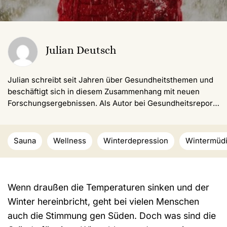
Julian Deutsch
Julian schreibt seit Jahren über Gesundheitsthemen und
beschäftigt sich in diesem Zusammenhang mit neuen
Forschungsergebnissen. Als Autor bei Gesundheitsreport
möchte er seinen Lesern einen umfangreichen und
informativen Einblick zu ausgewählten Themen geben und
zugleich auf aktuelle Trends aufmerksam machen.
Sauna
Wellness
Winterdepression
Wintermüdi
Wenn draußen die Temperaturen sinken und der
Winter hereinbricht, geht bei vielen Menschen
auch die Stimmung gen Süden. Doch was sind die