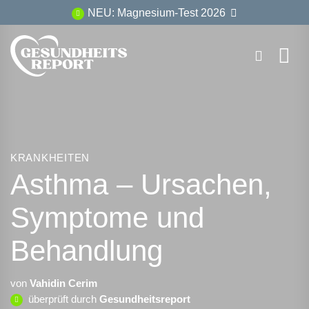
Zum
NEU: Magnesium-Test 2026
Inhalt
springen
KRANKHEITEN
Asthma – Ursachen,
Symptome und
Behandlung
von
Vahidin Cerim
überprüft durch
Gesundheitsreport