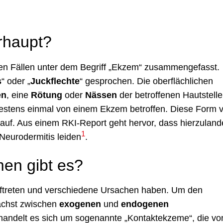
rhaupt?
en Fällen unter dem Begriff „Ekzem“ zusammengefasst.
s
“ oder „
Juckflechte
“ gesprochen. Die oberflächlichen
en
, eine
Rötung
oder
Nässen
der betroffenen Hautstell
estens einmal von einem Ekzem betroffen. Diese Form 
 auf. Aus einem RKI-Report geht hervor, dass hierzuland
1
Neurodermitis leiden
.
en gibt es?
ftreten und verschiedene Ursachen haben. Um den
ächst zwischen
exogenen
und
endogenen
handelt es sich um sogenannte „Kontaktekzeme“, die vo