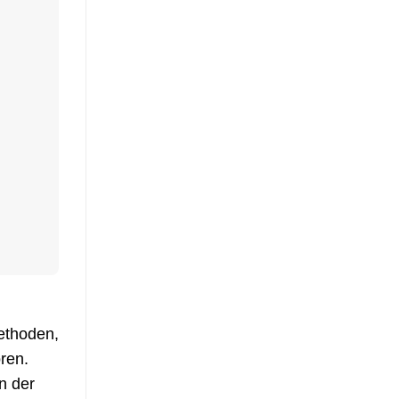
ethoden,
ren.
n der