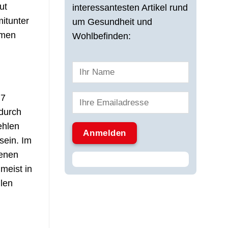
ut
interessantesten Artikel rund
mitunter
um Gesundheit und
rmen
Wohlbefinden:
 7
 durch
ehlen
sein. Im
fenen
meist in
len