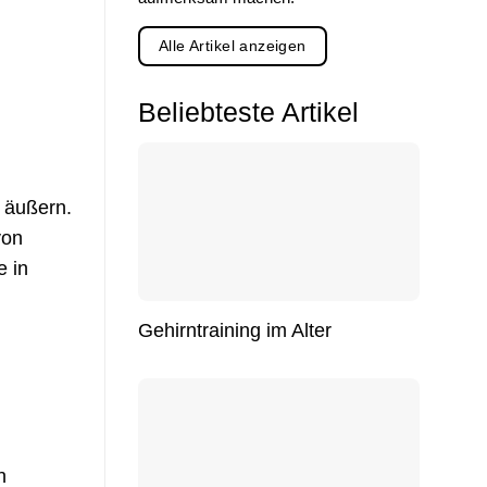
Alle Artikel anzeigen
Beliebteste Artikel
e äußern.
von
e in
Gehirntraining im Alter
n