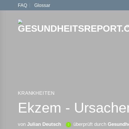
Zum
FAQ
Glossar
Inhalt
springen
KRANKHEITEN
Ekzem - Ursache
von
Julian Deutsch
überprüft durch
Gesundhe