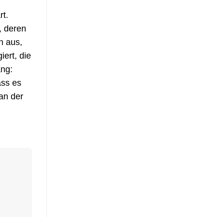
rt.
, deren
n aus,
ert, die
ang:
ass es
an der