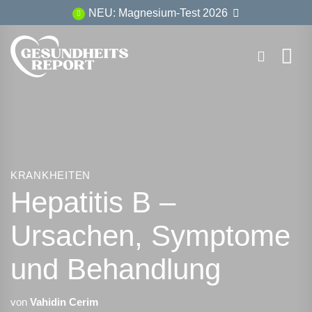
Zum
NEU: Magnesium-Test 2026
Inhalt
springen
KRANKHEITEN
Hepatitis B –
Ursachen, Symptome
und Behandlung
von
Vahidin Cerim