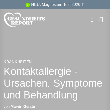
Zum
NEU: Magnesium-Test 2026
Inhalt
springen
KRANKHEITEN
Kontaktallergie -
Ursachen, Symptome
und Behandlung
von
Marvin Gerste