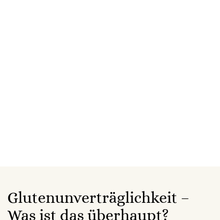
Magenschmerzen, Blähungen oder Sodbrennen
einher. Doch
welche Erreger verursachen eine
Magenschleimhautentzündung
und was können
wir unternehmen, um
eine Gastritis schnell in den
Griff zu bekommen
?
Ausgewählte Artikel
Selbsttest
Häufige Fragen
Glutenunverträglichkeit –
Was ist das überhaupt?