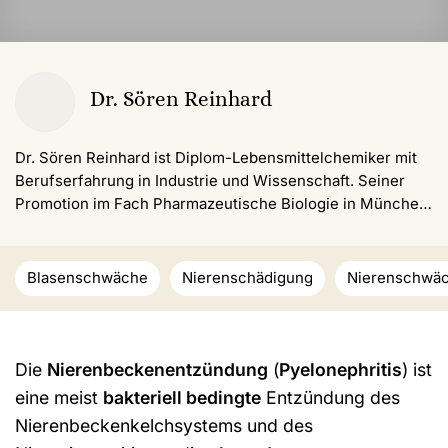
Dr. Sören Reinhard
Dr. Sören Reinhard ist Diplom-Lebensmittel­chemiker mit
Berufserfahrung in Industrie und Wissenschaft. Seiner
Promotion im Fach Pharmazeutische Biologie in München
schloss sich ein Forschungsaufenthalt in den USA im
Bereich Bioingenieurwesen an. Seit 2019 arbeitet er als
freiberuflicher Autor und behandelt Themen der
Blasenschwäche
Nierenschädigung
Nierenschwä
Gesundheit, Ernährung und Medizin.
Die
Nierenbeckenentzündung
(
Pyelonephritis
) ist
eine meist
bakteriell bedingte
Entzündung des
Nierenbeckenkelchsystems und des