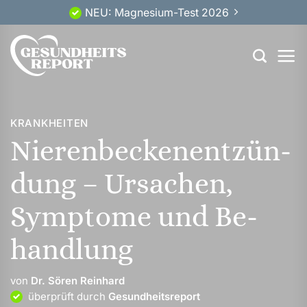
Zum
NEU: Magnesium-Test 2026
Inhalt
springen
KRANKHEITEN
Nieren­becken­entzün­
dung – Ursachen,
Symp­tome und Be­
hand­lung
von
Dr. Sören Reinhard
überprüft durch
Gesundheitsreport