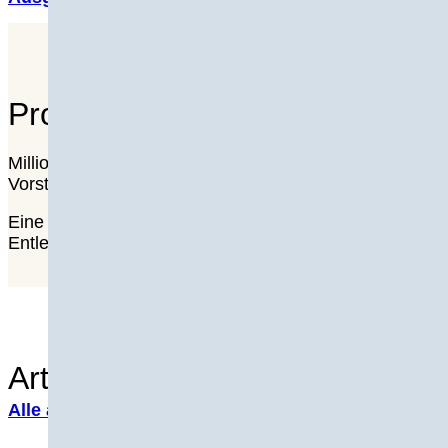
Prostatabeschwerden – Was is
Millionen Männer leiden auch hierzulande an einer Prost
Vorsteherdrüse im Zuge von Hormonumstellungen zu 
Eine vergrößerte Prostata kann in der Folge auf die 
Entleerungsstörungen, Schmerzen beim Wasserlassen, Li
Artikel zum Thema
Prostata-P
Alle anzeigen