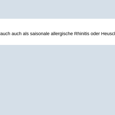
auch auch als saisonale allergische Rhinitis oder Heusc
me
ankheit. Statistiken unterstreichen eine besorgniserreg
 60-jährigen und 90 % der über 80-jährigen Männer“ an