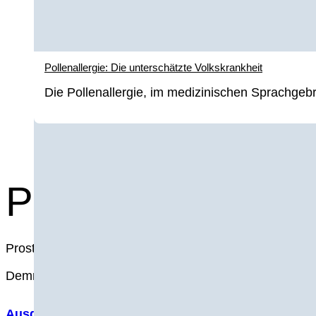
Pollenallergie: Die unterschätzte Volkskrankheit
Die Pollenallergie, im medizinischen Sprachgebr
Prostata-Proble
Prostatabeschwerden sind die häufigste urologische Kr
Demnach erkranken in Deutschland ca. „50 % der über
Ausgewählte Artikel
Selbsttest
Häufige Fragen