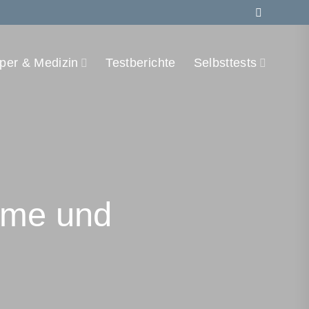
per & Medizin
Testberichte
Selbsttests
ome und