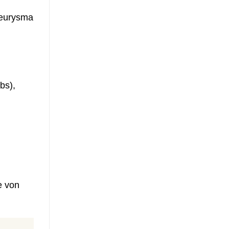
neurysma
bs),
e von