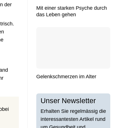
n der
Mit einer starken Psyche durch
das Leben gehen
risch.
en
ne
land
Gelenkschmerzen im Alter
hr
Unser Newsletter
obei
Erhalten Sie regelmässig die
interessantesten Artikel rund
um Gesundheit und