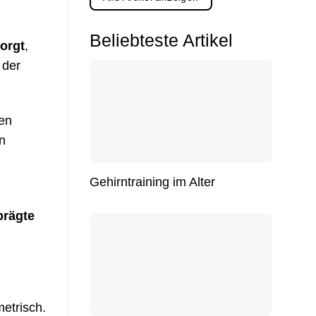
Beliebteste Artikel
orgt
,
 der
pen
n
Gehirntraining im Alter
prägte
etrisch.