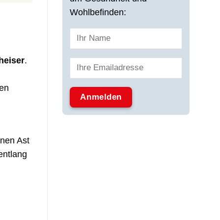
Wohlbefinden:
heiser
.
ten
inen Ast
entlang