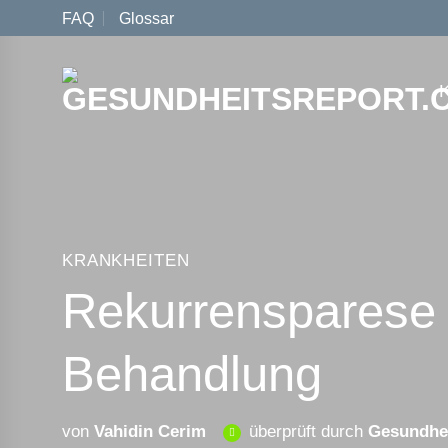
Zum
FAQ
Glossar
Inhalt
springen
KRANKHEITEN
Rekurrensparese
Behandlung
von
Vahidin Cerim
überprüft durch
Gesundhei