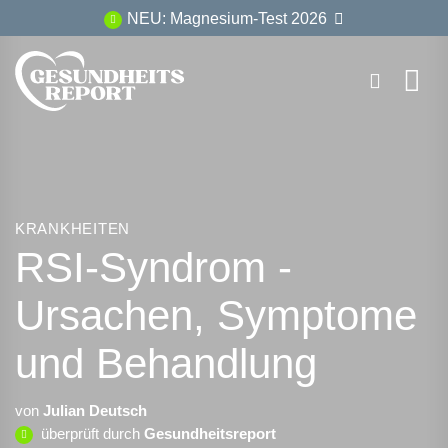
Zum
NEU: Magnesium-Test 2026
Inhalt
springen
KRANKHEITEN
RSI-Syndrom -
Ursachen, Symptome
und Behandlung
von
Julian Deutsch
überprüft durch
Gesundheitsreport