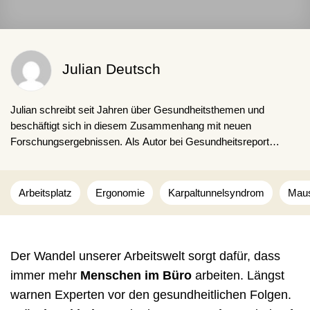
Julian Deutsch
Julian schreibt seit Jahren über Gesundheitsthemen und
beschäftigt sich in diesem Zusammenhang mit neuen
Forschungsergebnissen. Als Autor bei Gesundheitsreport
möchte er seinen Lesern einen umfangreichen und informativen
Einblick zu ausgewählten Themen geben und zugleich auf
aktuelle Trends aufmerksam machen.
Arbeitsplatz
Ergonomie
Karpaltunnelsyndrom
Mau
Der Wandel unserer Arbeitswelt sorgt dafür, dass
immer mehr
Menschen im Büro
arbeiten. Längst
warnen Experten vor den gesundheitlichen Folgen.