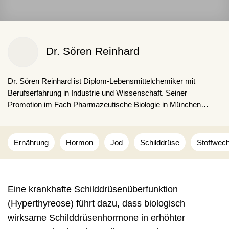
Dr. Sören Reinhard
Dr. Sören Reinhard ist Diplom-Lebensmittel­chemiker mit
Berufserfahrung in Industrie und Wissenschaft. Seiner
Promotion im Fach Pharmazeutische Biologie in München
schloss sich ein Forschungsaufenthalt in den USA im Bereich
Bioingenieurwesen an. Seit 2019 arbeitet er als freiberuflicher
Autor und behandelt Themen der Gesundheit, Ernährung und
Ernährung
Hormon
Jod
Schilddrüse
Stoffwech
Medizin.
Eine krankhafte Schilddrüsenüberfunktion
(Hyperthyreose) führt dazu, dass biologisch
wirksame Schilddrüsenhormone in erhöhter