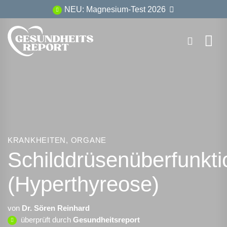
Zum
NEU: Magnesium-Test 2026
Inhalt
springen
KRANKHEITEN
,
ORGANE
Schilddrüsenüberfunkti
(Hyperthyreose)
von
Dr. Sören Reinhard
überprüft durch
Gesundheitsreport