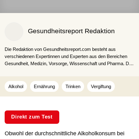
Gesundheitsreport Redaktion
Die Redaktion von Gesundheitsreport.com besteht aus
verschiedenen Expertinnen und Experten aus den Bereichen
Gesundheit, Medizin, Vorsorge, Wissenschaft und Pharma. Die
Kombination aus fachspezifischen Ausbildungen, langjähriger
Expertise und Erfahrungen sorgen für fakten- und
studienbasierte Inhalte für unsere Lesenden.
Alkohol
Ernährung
Trinken
Vergiftung
Direkt zum Test
Obwohl der durchschnittliche Alkoholkonsum bei