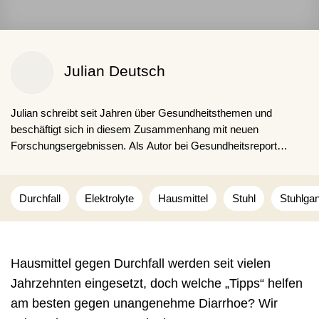
Julian Deutsch
Julian schreibt seit Jahren über Gesundheitsthemen und
beschäftigt sich in diesem Zusammenhang mit neuen
Forschungsergebnissen. Als Autor bei Gesundheitsreport
möchte er seinen Lesern einen umfangreichen und informativen
Einblick zu ausgewählten Themen geben und zugleich auf
aktuelle Trends aufmerksam machen.
Durchfall
Elektrolyte
Hausmittel
Stuhl
Stuhlga
Hausmittel gegen Durchfall werden seit vielen
Jahrzehnten eingesetzt, doch welche „Tipps“ helfen
am besten gegen unangenehme Diarrhoe? Wir