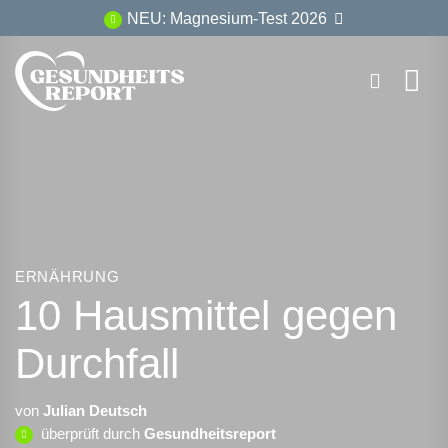
Zum
NEU: Magnesium-Test 2026
Inhalt
springen
ERNÄHRUNG
10 Hausmittel gegen
Durchfall
von
Julian Deutsch
überprüft durch
Gesundheitsreport