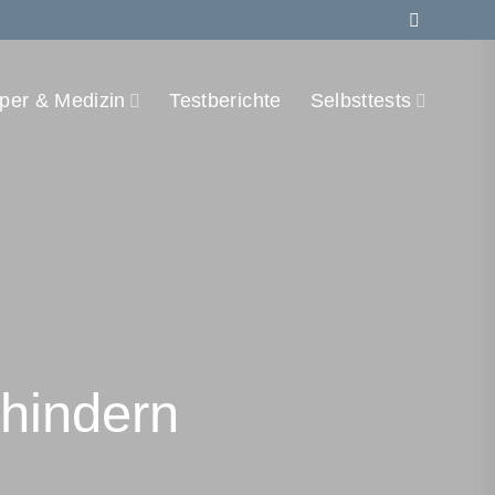
per & Medizin
Testberichte
Selbsttests
hindern