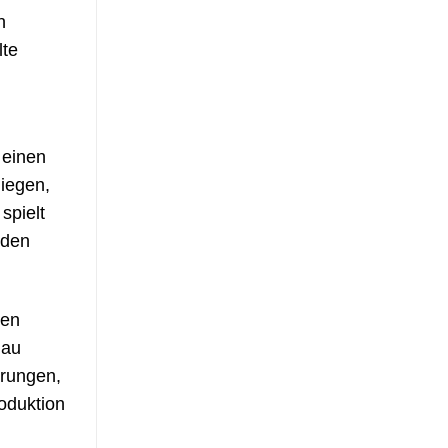
n
lte
 einen
iegen,
spielt
 den
nen
hau
erungen,
oduktion