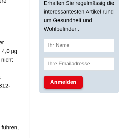
ere
Erhalten Sie regelmässig die
interessantesten Artikel rund
um Gesundheit und
Wohlbefinden:
er
 4,0 µg
 nicht
t
B12-
 führen,