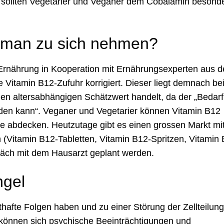
 sollten Vegetarier und Veganer dem Cobalamin besond
te man zu sich nehmen?
 Ernährung in Kooperation mit Ernährungsexperten aus d
 Vitamin B12-Zufuhr korrigiert. Dieser liegt demnach bei
inen altersabhängigen Schätzwert handelt, da der „Bedarf
den kann“. Veganer und Vegetarier können Vitamin B12
e abdecken. Heutzutage gibt es einen grossen Markt mi
(Vitamin B12-Tabletten, Vitamin B12-Spritzen, Vitamin 
präch mit dem Hausarzt geplant werden.
ngel
afte Folgen haben und zu einer Störung der Zellteilung
 können sich psychische Beeinträchtigungen und