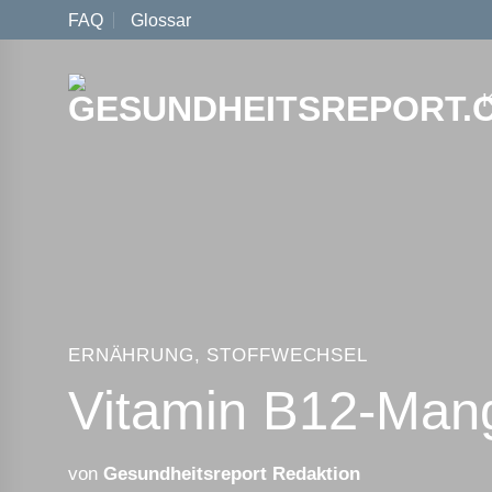
Zum
FAQ
Glossar
Inhalt
springen
ERNÄHRUNG
,
STOFFWECHSEL
Vitamin B12-Mang
von
Gesundheitsreport Redaktion