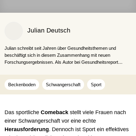
Julian Deutsch
Julian schreibt seit Jahren über Gesundheitsthemen und
beschäftigt sich in diesem Zusammenhang mit neuen
Forschungsergebnissen. Als Autor bei Gesundheitsreport
möchte er seinen Lesern einen umfangreichen und informativen
Einblick zu ausgewählten Themen geben und zugleich auf
aktuelle Trends aufmerksam machen.
Beckenboden
Schwangerschaft
Sport
Das sportliche
Comeback
stellt viele Frauen nach
einer Schwangerschaft vor eine echte
Herausforderung
. Dennoch ist Sport ein effektives