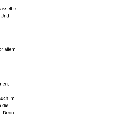
dasselbe
. Und
or allem
nnen,
auch im
n die
n
. Denn: