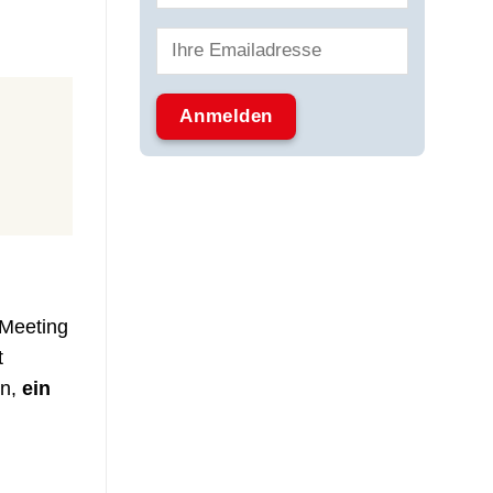
 Meeting
t
en,
ein