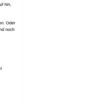
f hin,
en. Oder
end noch
u