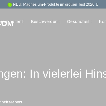
NEU: Magnesium-Produkte im großen Test 2026
Krankheiten
Beschwerden
Gesundheit
Kör
en: In vielerlei Hins
heitsreport