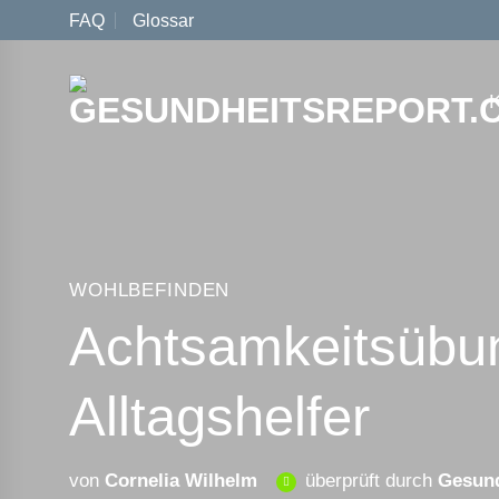
Zum
FAQ
Glossar
Inhalt
springen
WOHLBEFINDEN
Achtsamkeitsübung
Alltagshelfer
von
Cornelia Wilhelm
überprüft durch
Gesund