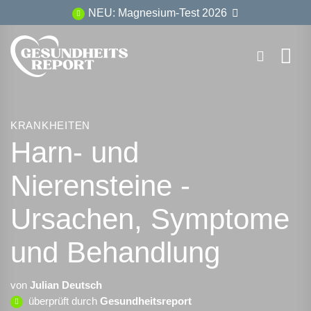
Zum
NEU: Magnesium-Test 2026
Inhalt
springen
KRANKHEITEN
Harn- und
Nierensteine -
Ursachen, Symptome
und Behandlung
von
Julian Deutsch
überprüft durch
Gesundheitsreport