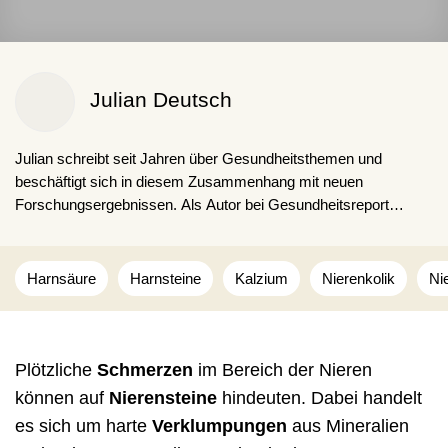
Julian Deutsch
Julian schreibt seit Jahren über Gesundheitsthemen und
beschäftigt sich in diesem Zusammenhang mit neuen
Forschungsergebnissen. Als Autor bei Gesundheitsreport
möchte er seinen Lesern einen umfangreichen und informativen
Einblick zu ausgewählten Themen geben und zugleich auf
aktuelle Trends aufmerksam machen.
Harnsäure
Harnsteine
Kalzium
Nierenkolik
Ni
Plötzliche
Schmerzen
im Bereich der Nieren
können auf
Nierensteine
hindeuten. Dabei handelt
es sich um harte
Verklumpungen
aus Mineralien