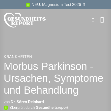
Zum
NEU: Magnesium-Test 2026
Inhalt
springen
KRANKHEITEN
Morbus Parkinson -
Ursachen, Symptome
und Behandlung
von
Dr. Sören Reinhard
überprüft durch
Gesundheitsreport