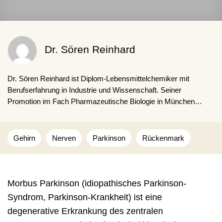
Dr. Sören Reinhard
Dr. Sören Reinhard ist Diplom-Lebensmittel­chemiker mit
Berufserfahrung in Industrie und Wissenschaft. Seiner
Promotion im Fach Pharmazeutische Biologie in München
schloss sich ein Forschungsaufenthalt in den USA im Bereich
Bioingenieurwesen an. Seit 2019 arbeitet er als freiberuflicher
Autor und behandelt Themen der Gesundheit, Ernährung und
Gehirn
Nerven
Parkinson
Rückenmark
Medizin.
Morbus Parkinson (idiopathisches Parkinson-
Syndrom, Parkinson-Krankheit) ist eine
degenerative Erkrankung des zentralen