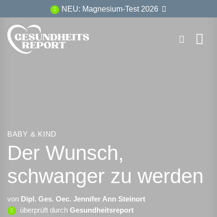
Zum
NEU: Magnesium-Test 2026
Inhalt
springen
BABY & KIND
Der Wunsch,
schwanger zu werden
von
Dipl. Ges. Oec. Jennifer Ann Steinort
überprüft durch
Gesundheitsreport