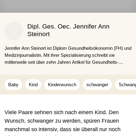
Dipl. Ges. Oec. Jennifer Ann
Steinort
Jennifer Ann Steinort ist Diplom Gesundheitsökonomin (FH) und
Medizinjournalistin. Mit ihrer Spezialisierung schreibt sie
mittlerweile seit über zehn Jahren Artikel für Gesundheits­
plattformen, Nahrungs­ergänzungs­mittel­hersteller und Gesund­
heits­dienst­leister.
Dabei gibt Jennifer Ann Steinort Lesenden gerne Tipps für ihren
Baby
Kind
Kinderwunsch
schwanger
Schwang
Alltag und zeigt, wie faszinierend der menschliche Körper ist.
Viele Paare sehnen sich nach einem Kind. Den
Wunsch, schwanger zu werden, spüren Frauen
manchmal so intensiv, dass sie überall nur noch