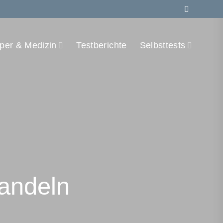
per & Medizin
Testberichte
Selbsttests
andeln