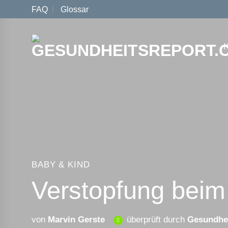
Zum
FAQ
Glossar
Inhalt
springen
BABY & KIND
Verstopfung bei
von
Marvin Gerste
überprüft durch
Gesundhei