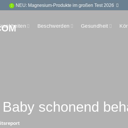
NEU: Magnesium-Produkte im großen Test 2026
Krankheiten
Beschwerden
Gesundheit
Kör
m Baby schonend beh
tsreport