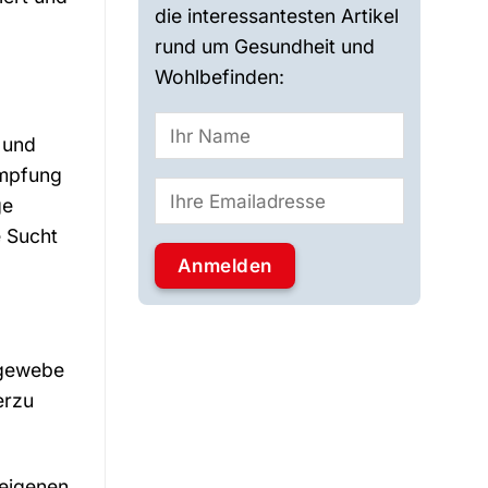
die interessantesten Artikel
rund um Gesundheit und
Wohlbefinden:
 und
ämpfung
ge
e Sucht
egewebe
erzu
reigenen