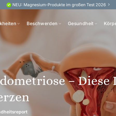
NEU: Magnesium-Produkte im großen Test 2026
kheiten
Beschwerden
Gesundheit
Körp
dometriose – Diese 
erzen
dheitsreport