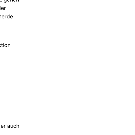
der
herde
tion
der auch