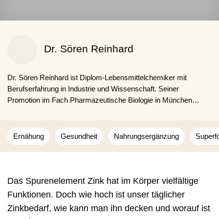
Dr. Sören Reinhard
Dr. Sören Reinhard ist Diplom-Lebensmittel­chemiker mit
Berufserfahrung in Industrie und Wissenschaft. Seiner
Promotion im Fach Pharmazeutische Biologie in München
schloss sich ein Forschungsaufenthalt in den USA im Bereich
Bioingenieurwesen an. Seit 2019 arbeitet er als freiberuflicher
Autor und behandelt Themen der Gesundheit, Ernährung und
Ernähung
Gesundheit
Nahrungsergänzung
Superf
Medizin.
Das Spurenelement Zink hat im Körper vielfältige
Funktionen. Doch wie hoch ist unser täglicher
Zinkbedarf, wie kann man ihn decken und worauf ist