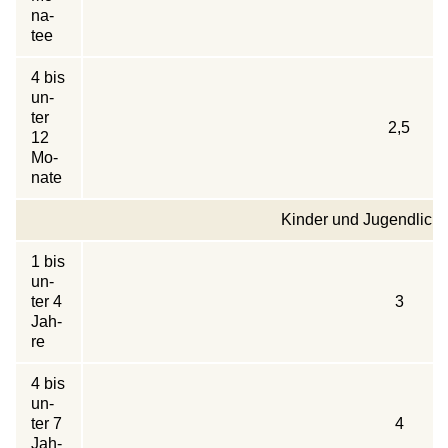
na­
tee
4 bis
un­
ter
2,5
12
Mo­
na­te
Kin­der und Ju­gend­lich­
1 bis
un­
ter 4
3
Jah­
re
4 bis
un­
ter 7
4
Jah­