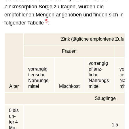
Zinkresorption Sorge zu tragen, wurden die
empfohlenen Mengen angehoben und finden sich in
5
folgender Tabelle
:
Zink (tägliche empfohlene Zufuhr
Frauen
vorrangig
vorrangig
pflanz­
vorr
tie­rische
liche
tie­r
Nahrungs­
Nahrungs­
Nah
Alter
mittel
Mischkost
mittel
mitte
Säuglinge
0 bis
un­
ter 4
1,5
Mo­