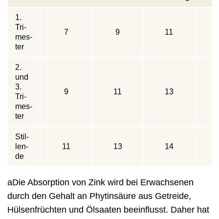
1.
Tri­
7
9
11
mes­
ter
2.
und
3.
9
11
13
Tri­
mes­
ter
Stil­
len­
11
13
14
de
aDie Absorption von Zink wird bei Erwachsenen
durch den Gehalt an Phytinsäure aus Getreide,
Hülsenfrüchten und Ölsaaten beeinflusst. Daher hat