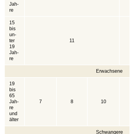
Jah­
re
15
bis
un­
ter
11
19
Jah­
re
Er­wach­se­ne
19
bis
65
Jah­
7
8
10
re
und
älter
Schwangere