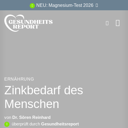
Zum
NEU: Magnesium-Test 2026
Inhalt
springen
ERNÄHRUNG
Zinkbedarf des
Menschen
von
Dr. Sören Reinhard
überprüft durch
Gesundheitsreport