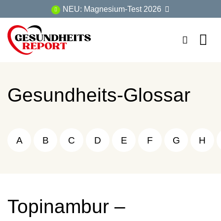
Zum
NEU: Magnesium-Test 2026
Inhalt
springen
Gesundheits-Glossar
A
B
C
D
E
F
G
H
Topinambur –