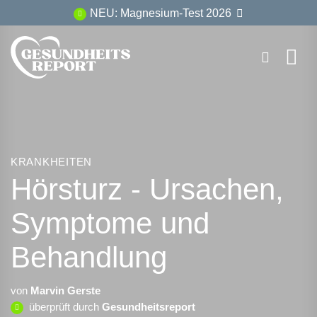
Zum
NEU: Magnesium-Test 2026
Inhalt
springen
KRANKHEITEN
Hörsturz - Ursachen,
Symptome und
Behandlung
von
Marvin Gerste
überprüft durch
Gesundheitsreport