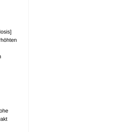
osis]
rhöhten
m
hohe
rakt