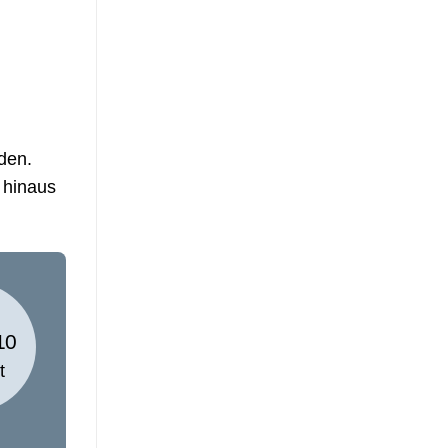
den.
 hinaus
t