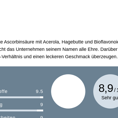
e Ascorbinsäure mit Acerola, Hagebutte und Bioflavonoi
acht das Unternehmen seinem Namen alle Ehre. Darüber
s-Verhältnis und einen leckeren Geschmack überzeugen.
8,9
offe
9.5
Sehr gu
g
9
heiten
9