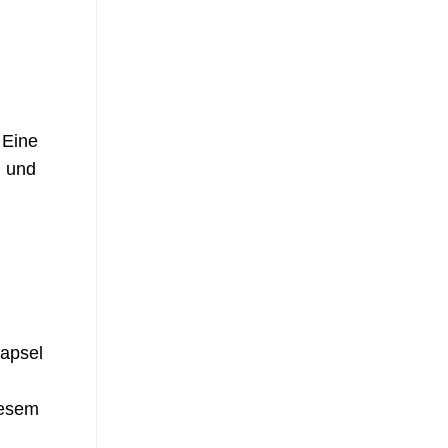
 Eine
n und
Kapsel
iesem